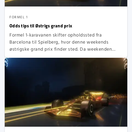
FORMEL 1
Odds tips til Østrigs grand prix
Formel 1-karavanen skifter opholdssted fra
Barcelona til Spielberg, hvor denne weekends
østrigske grand prix finder sted. Da weekenden
også byder på et sprintløb, er det et
sammenpresset løbsprogram, og der er blot en
enkelt træningssession inden kvalifikationen.