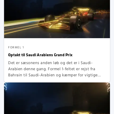
FORMEL 1
Optakt til Saudi Arabiens Grand Prix
Det er sæsonens anden løb og det er i Saudi-
Arabien denne gang. Formel 1-feltet er rejst fra
Bahrain til Saudi-Arabien og kæmper for vigtige
VM-point igen. Vil det blive en formsag for
Verstappen igen? Eller kan de andre racere udfordre
ham?