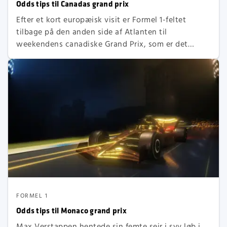
Odds tips til Canadas grand prix
Efter et kort europæisk visit er Formel 1-feltet
tilbage på den anden side af Atlanten til
weekendens canadiske Grand Prix, som er det
niende løb i denne sæson.
FORMEL 1
Odds tips til Monaco grand prix
Max Verstappen hentede sin femte sejr i syv løb i