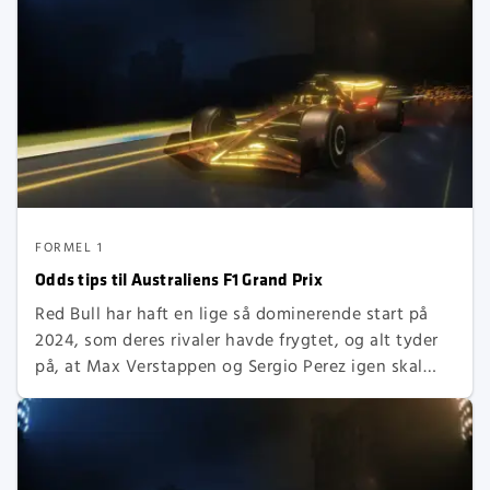
FORMEL 1
Odds tips til Australiens F1 Grand Prix
Red Bull har haft en lige så dominerende start på
2024, som deres rivaler havde frygtet, og alt tyder
på, at Max Verstappen og Sergio Perez igen skal
duellere om sejren ved Australiens Grand Prix.