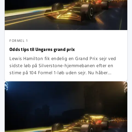
FORMEL 1
Odds tips til Ungarns grand prix
Lewis Hamilton fik endelig en Grand Prix sejr ved
sidste løb på Silverstone-hjemmebanen efter en
stime på 104 Formel 1-løb uden sejr. Nu håber
Mercedes at kunne hente deres 3. Grand prix-sejr i
træk, når Formel 1-cirkusset denne weekend er i
Budapest.