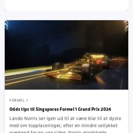
FORMEL 1
Odds tips til Singapores Formel 1 Grand Prix 2024
Lando Norris ser igen ud til at være klar til at dyste
med om topplaceringer, efter en mindre vellykket
weekend for en uge siden. Norris mindskede