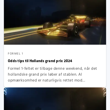
FORMEL 1
Odds tips til Hollands grand prix 2024
Formel 1-feltet er tilbage denne weekend, når det
hollandske grand prix løber af stablen. Al
opmærksomhed er naturligvis rettet mod
hjemmebanefavoritten Max Verstappen, som har
vundet de sidste tre gange, feltet har været forbi
Holland.