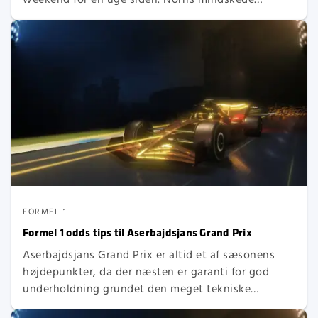
forspringet i den samlede stilling med tre point til
Max Verstappen. Dermed ser britiske Norris
formentlig optimistisk frem mod weekenden.
FORMEL 1
Formel 1 odds tips til Aserbajdsjans Grand Prix
Aserbajdsjans Grand Prix er altid et af sæsonens
højdepunkter, da der næsten er garanti for god
underholdning grundet den meget tekniske
rundstrækning, som der køres på i Baku.