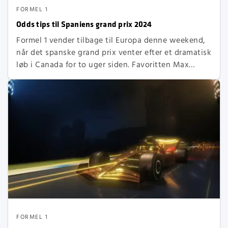
FORMEL 1
Odds tips til Spaniens grand prix 2024
Formel 1 vender tilbage til Europa denne weekend,
når det spanske grand prix venter efter et dramatisk
løb i Canada for to uger siden. Favoritten Max
Verstappen vandt for sjette gang i ni løb ved den
lejlighed, men han havde brug for en hjælpende
hånd i form af en veltimet safety-car for at
genvinde føringen fra Lando Norris.
FORMEL 1