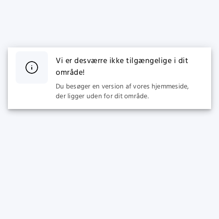
Vi er desværre ikke tilgængelige i dit
område!
Du besøger en version af vores hjemmeside,
der ligger uden for dit område.
SPORT
CASINO