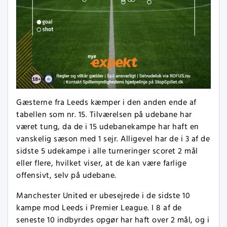
Gæsterne fra Leeds kæmper i den anden ende af
tabellen som nr. 15. Tilværelsen på udebane har
været tung, da de i 15 udebanekampe har haft en
vanskelig sæson med 1 sejr. Alligevel har de i 3 af de
sidste 5 udekampe i alle turneringer scoret 2 mål
eller flere, hvilket viser, at de kan være farlige
offensivt, selv på udebane.
Manchester United er ubesejrede i de sidste 10
kampe mod Leeds i Premier League. I 8 af de
seneste 10 indbyrdes opgør har haft over 2 mål, og i