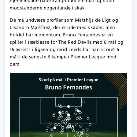
hjemmebane både kan producere mål og holde
modstanderne nogenlunde i skak.
De må undvære profiler som Matthijs de Ligt og
Lisandro Martínez, der er ude med skader, men
holdet har momentum. Bruno Fernandes er en
spiller i særklasse for The Red Devils med 8 mål og
16 assists i ligaen og mod Leeds har han scoret 6
mål i de seneste 6 kampe i Premier League mod
dem.