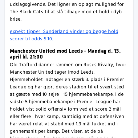
udslagsgivende. Det ligner en oplagt mulighed for
The Black Cats til at slå tilbage mod et hold i dyb
krise.
expekt tipper: Sunderland vinder og begge hold
scorer til odds 5.10.
Manchester United mod Leeds - Mandag d. 13.
april kl. 21:00
Old Trafford danner rammen om Roses Rivalry, hvor
Manchester United tager imod Leeds.
Hjemmeholdet indtager en stærk 3. plads i Premier
League og har gjort deres stadion til et svært sted
at gæste med 10 sejre i 15 hjemmebanekampe. I de
sidste 5 hjemmebanekampe i Premier League har
holdet vist solid offensiv form ved at score 2 mål
eller flere i hver kamp, samtidig med at defensiven
har været relativt stabil med 1,3 mål lukket ind i
gennemsnit per kamp. Det viser, at de på