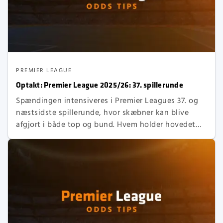
PREMIER LEAGUE
Optakt: Premier League 2025/26: 37. spillerunde
Spændingen intensiveres i Premier Leagues 37. og
næstsidste spillerunde, hvor skæbner kan blive
afgjort i både top og bund. Hvem holder hovedet
koldt, og hvem snubler med målstregen i sigte?