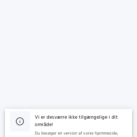
Vi er desværre ikke tilgængelige i dit
område!
Du besøger en version af vores hjemmeside,