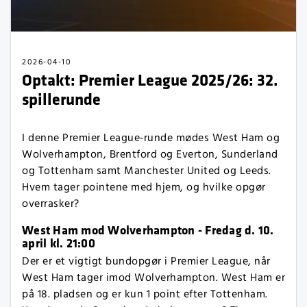
2026-04-10
Optakt: Premier League 2025/26: 32.
spillerunde
I denne Premier League‑runde mødes West Ham og
Wolverhampton, Brentford og Everton, Sunderland
og Tottenham samt Manchester United og Leeds.
Hvem tager pointene med hjem, og hvilke opgør
overrasker?
West Ham mod Wolverhampton - Fredag d. 10.
april kl. 21:00
Der er et vigtigt bundopgør i Premier League, når
West Ham tager imod Wolverhampton. West Ham er
på 18. pladsen og er kun 1 point efter Tottenham.