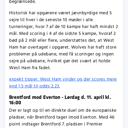
begrænsede.
Historisk har opgørene været jævnbyrdige med 5
sejre til hver i de seneste 10 møder i alle
turneringer, hvor 7 af de 10 kampe har haft mindst 2
mål. Med scoring i 4 af de sidste 5 kampe, hvoraf 2
bød på 2 mål eller flere, understøttes det, at West
Ham har overtaget i opgøret. Wolves har haft store
problemer på udebane, med få scoringer og ingen
sejre på udebane, hvilket gør det svært at holde
West Ham fra fadet.
expekt tipper: West Ham vinder og der scores mere
end 1,5 mål til odds 2.23.
Brentford mod Everton - Lørdag d. 11. april kl.
16:00
Der er lagt op til en direkte duel om de europæiske
pladser, når Brentford tager imod Everton. Med 46
point indtager Brentford 7. pladsen i Premier