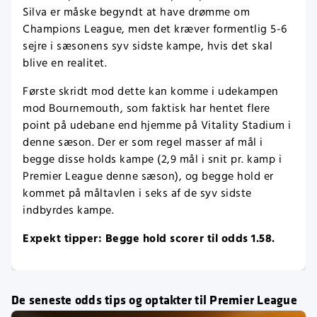
Silva er måske begyndt at have drømme om
Champions League, men det kræver formentlig 5-6
sejre i sæsonens syv sidste kampe, hvis det skal
blive en realitet.
Første skridt mod dette kan komme i udekampen
mod Bournemouth, som faktisk har hentet flere
point på udebane end hjemme på Vitality Stadium i
denne sæson. Der er som regel masser af mål i
begge disse holds kampe (2,9 mål i snit pr. kamp i
Premier League denne sæson), og begge hold er
kommet på måltavlen i seks af de syv sidste
indbyrdes kampe.
Expekt tipper: Begge hold scorer til odds 1.58.
De seneste odds tips og optakter til Premier League