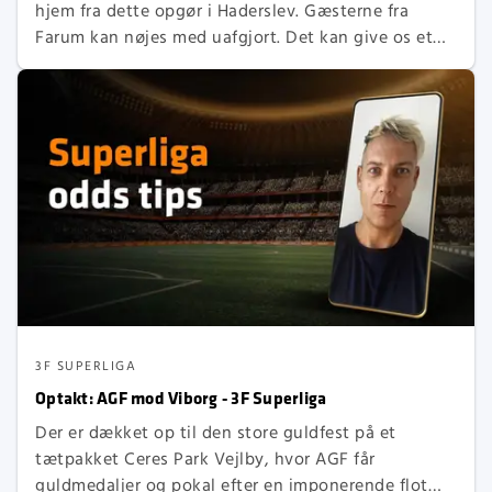
hjem fra dette opgør i Haderslev. Gæsterne fra
Farum kan nøjes med uafgjort. Det kan give os et
resultatorienteret opgør, hvor FCN vil være
tålmodige og undgå at blotte defensiven ved at
storme frem i offensiven.
3F SUPERLIGA
Optakt: AGF mod Viborg - 3F Superliga
Der er dækket op til den store guldfest på et
tætpakket Ceres Park Vejlby, hvor AGF får
guldmedaljer og pokal efter en imponerende flot