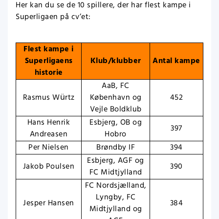
Her kan du se de 10 spillere, der har flest kampe i
Superligaen på cv’et:
Flest kampe i
Superligaens
Klub/klubber
Antal kampe
historie
AaB, FC
Rasmus Würtz
København og
452
Vejle Boldklub
Hans Henrik
Esbjerg, OB og
397
Andreasen
Hobro
Per Nielsen
Brøndby IF
394
Esbjerg, AGF og
Jakob Poulsen
390
FC Midtjylland
FC Nordsjælland,
Lyngby, FC
Jesper Hansen
384
Midtjylland og