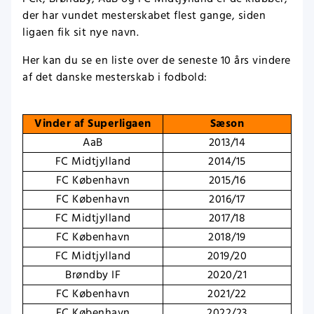
der har vundet mesterskabet flest gange, siden
ligaen fik sit nye navn.
Her kan du se en liste over de seneste 10 års vindere
af det danske mesterskab i fodbold:
Vinder af Superligaen
Sæson
AaB
2013/14
FC Midtjylland
2014/15
FC København
2015/16
FC København
2016/17
FC Midtjylland
2017/18
FC København
2018/19
FC Midtjylland
2019/20
Brøndby IF
2020/21
FC København
2021/22
FC København
2022/23