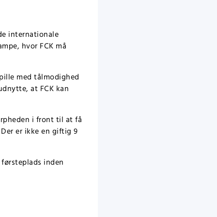
e internationale
 kampe, hvor FCK må
spille med tålmodighed
udnytte, at FCK kan
pheden i front til at få
er er ikke en giftig 9
 førsteplads inden