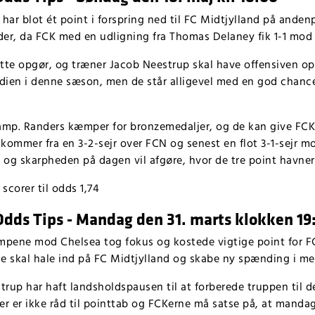
K har blot ét point i forspring ned til FC Midtjylland på and
er, da FCK med en udligning fra Thomas Delaney fik 1-1 mod 
ette opgør, og træner Jacob Neestrup skal have offensiven op 
odien i denne sæson, men de står alligevel med en god chance
amp. Randers kæmper for bronzemedaljer, og de kan give FCK
kommer fra en 3-2-sejr over FCN og senest en flot 3-1-sejr m
, og skarpheden på dagen vil afgøre, hvor de tre point havner
scorer til odds 1,74
dds Tips - Mandag den 31. marts klokken 19
pene mod Chelsea tog fokus og kostede vigtige point for F
 de skal hale ind på FC Midtjylland og skabe ny spænding i 
trup har haft landsholdspausen til at forberede truppen ti
er er ikke råd til pointtab og FCKerne må satse på, at mand