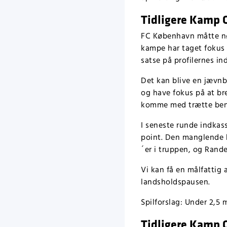
Tidligere Kamp O
FC København måtte nø
kampe har taget fokus 
satse på profilernes ind
Det kan blive en jævnb
og have fokus på at br
komme med trætte ben 
I seneste runde indkass
point. Den manglende k
´er i truppen, og Rande
Vi kan få en målfattig
landsholdspausen.
Spilforslag: Under 2,5 
Tidligere Kamp O