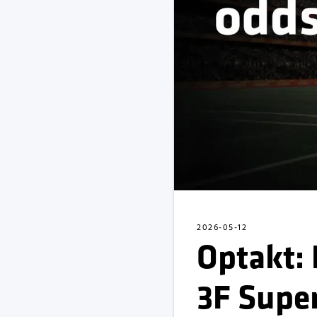
2026-05-12
Optakt:
3F Super