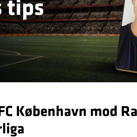
 FC København mod Ra
liga