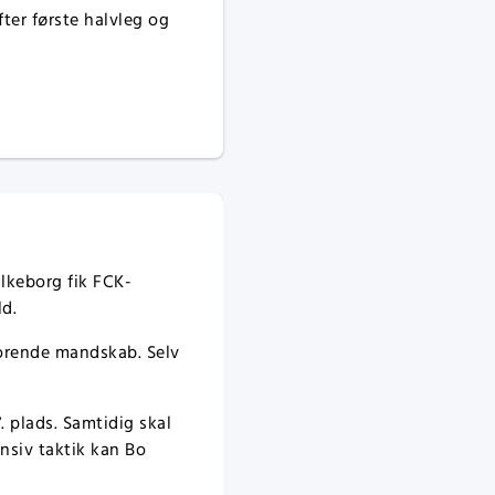
fter første halvleg og
lkeborg fik FCK-
ld.
corende mandskab. Selv
. plads. Samtidig skal
nsiv taktik kan Bo