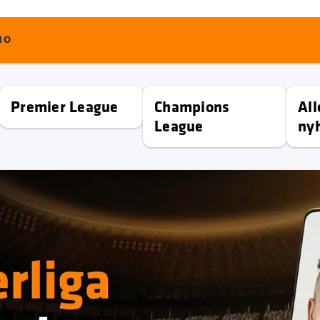
NO
Premier League
Champions
All
League
ny