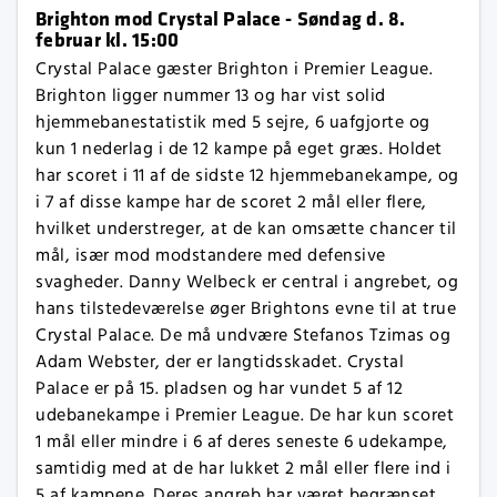
Brighton mod Crystal Palace - Søndag d. 8.
februar kl. 15:00
Crystal Palace gæster Brighton i Premier League.
Brighton ligger nummer 13 og har vist solid
hjemmebanestatistik med 5 sejre, 6 uafgjorte og
kun 1 nederlag i de 12 kampe på eget græs. Holdet
har scoret i 11 af de sidste 12 hjemmebanekampe, og
i 7 af disse kampe har de scoret 2 mål eller flere,
hvilket understreger, at de kan omsætte chancer til
mål, især mod modstandere med defensive
svagheder. Danny Welbeck er central i angrebet, og
hans tilstedeværelse øger Brightons evne til at true
Crystal Palace. De må undvære Stefanos Tzimas og
Adam Webster, der er langtidsskadet. Crystal
Palace er på 15. pladsen og har vundet 5 af 12
udebanekampe i Premier League. De har kun scoret
1 mål eller mindre i 6 af deres seneste 6 udekampe,
samtidig med at de har lukket 2 mål eller flere ind i
5 af kampene. Deres angreb har været begrænset,