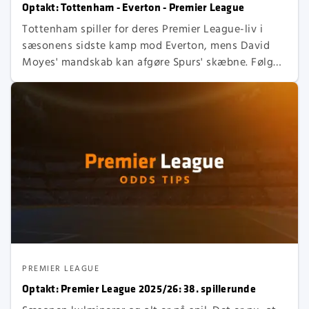
Optakt: Tottenham - Everton - Premier League
Tottenham spiller for deres Premier League-liv i
sæsonens sidste kamp mod Everton, mens David
Moyes' mandskab kan afgøre Spurs' skæbne. Følg
med i en intens kamp, hvor stolthed og overlevelse
er på spil for London-klubben.
PREMIER LEAGUE
Optakt: Premier League 2025/26: 38. spillerunde