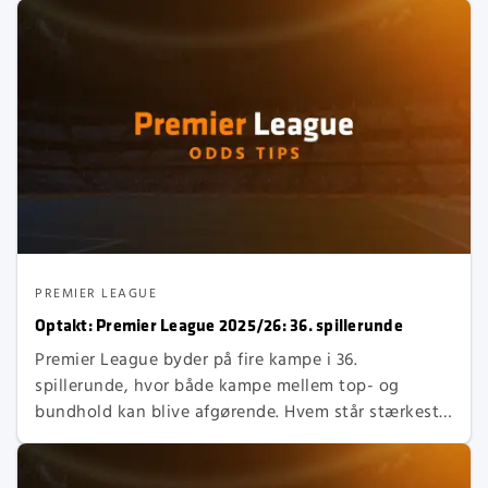
PREMIER LEAGUE
Optakt: Premier League 2025/26: 36. spillerunde
Premier League byder på fire kampe i 36.
spillerunde, hvor både kampe mellem top- og
bundhold kan blive afgørende. Hvem står stærkest,
og vil der være overraskelser?