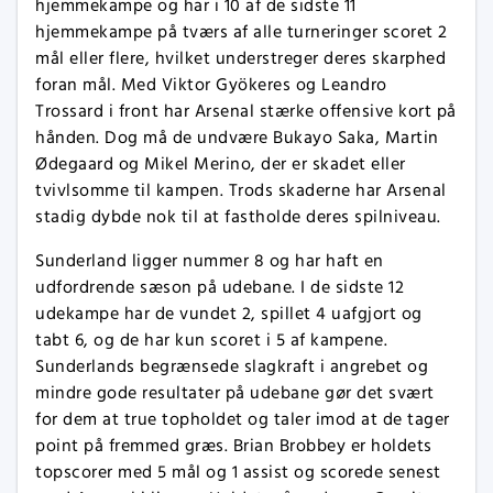
hjemmekampe og har i 10 af de sidste 11
hjemmekampe på tværs af alle turneringer scoret 2
mål eller flere, hvilket understreger deres skarphed
foran mål. Med Viktor Gyökeres og Leandro
Trossard i front har Arsenal stærke offensive kort på
hånden. Dog må de undvære Bukayo Saka, Martin
Ødegaard og Mikel Merino, der er skadet eller
tvivlsomme til kampen. Trods skaderne har Arsenal
stadig dybde nok til at fastholde deres spilniveau.
Sunderland ligger nummer 8 og har haft en
udfordrende sæson på udebane. I de sidste 12
udekampe har de vundet 2, spillet 4 uafgjort og
tabt 6, og de har kun scoret i 5 af kampene.
Sunderlands begrænsede slagkraft i angrebet og
mindre gode resultater på udebane gør det svært
for dem at true topholdet og taler imod at de tager
point på fremmed græs. Brian Brobbey er holdets
topscorer med 5 mål og 1 assist og scorede senest