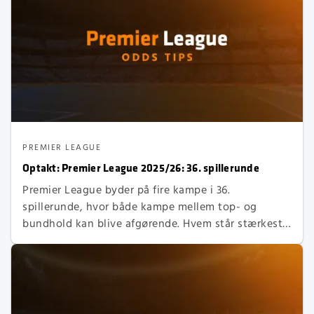
PREMIER LEAGUE
Optakt: Premier League 2025/26: 36. spillerunde
Premier League byder på fire kampe i 36.
spillerunde, hvor både kampe mellem top- og
bundhold kan blive afgørende. Hvem står stærkest,
og vil der være overraskelser?