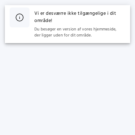
Vi er desværre ikke tilgængelige i dit
område!
Du besøger en version af vores hjemmeside,
der ligger uden for dit område.
SPORT
CASINO
Live Betting
Populære Spilleautomater
Fodbold Odds
Nye Spilleautomater
Superliga Odds
Spilleautomater
Premier League
Megaways