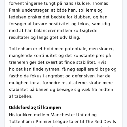
forventningerne tungt på hans skuldre. Thomas
Frank understreger, at både han, spillerne og
ledelsen ønsker det bedste for klubben, og han
forsøger at bevare positivitet og fokus, samtidig
med at han balancerer mellem kortsigtede
resultater og langsigtet udvikling.
Tottenham er et hold med potentiale, men skader,
manglende kontinuitet og det konstante pres på
træneren gør det svært at finde stabilitet. Hvis
holdet kan finde rytmen, få nøglespillere tilbage og
fastholde fokus i angrebet og defensiven, har de
mulighed for at forbedre resultaterne, skabe mere
stabilitet på banen og bevæge sig væk fra midten
af tabellen.
Oddsforslag til kampen
Historikken mellem Manchester United og
Tottenham i Premier League taler til The Red Devils