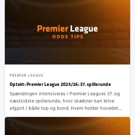
PREMIER LEAGUE
Optakt: Premier League 2025/26: 37. spillerunde
Spændingen intensiveres i Premier Leagues 37. og
næstsidste spillerunde, hvor skæbner kan blive
afgjort i både top og bund. Hvem holder hovedet
koldt, og hvem snubler med målstregen i sigte?