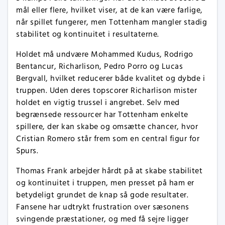
mål eller flere, hvilket viser, at de kan være farlige,
når spillet fungerer, men Tottenham mangler stadig
stabilitet og kontinuitet i resultaterne.
Holdet må undvære Mohammed Kudus, Rodrigo
Bentancur, Richarlison, Pedro Porro og Lucas
Bergvall, hvilket reducerer både kvalitet og dybde i
truppen. Uden deres topscorer Richarlison mister
holdet en vigtig trussel i angrebet. Selv med
begrænsede ressourcer har Tottenham enkelte
spillere, der kan skabe og omsætte chancer, hvor
Cristian Romero står frem som en central figur for
Spurs.
Thomas Frank arbejder hårdt på at skabe stabilitet
og kontinuitet i truppen, men presset på ham er
betydeligt grundet de knap så gode resultater.
Fansene har udtrykt frustration over sæsonens
svingende præstationer, og med få sejre ligger