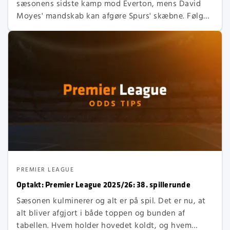
sæsonens sidste kamp mod Everton, mens David
Moyes' mandskab kan afgøre Spurs' skæbne. Følg
med i en intens kamp, hvor stolthed og overlevelse
er på spil for London-klubben.
PREMIER LEAGUE
Optakt: Premier League 2025/26: 38. spillerunde
Sæsonen kulminerer og alt er på spil. Det er nu, at
alt bliver afgjort i både toppen og bunden af
tabellen. Hvem holder hovedet koldt, og hvem