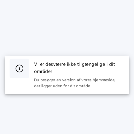
Vi er desværre ikke tilgængelige i dit
område!
Du besøger en version af vores hjemmeside,
der ligger uden for dit område.