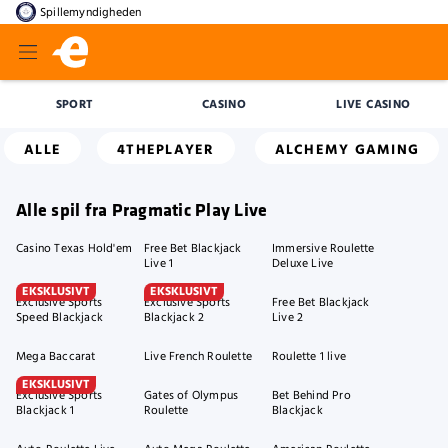
Spillemyndigheden
SPORT
CASINO
LIVE CASINO
ALLE
4THEPLAYER
ALCHEMY GAMING
Alle spil fra Pragmatic Play Live
Casino Texas Hold'em
Free Bet Blackjack
Immersive Roulette
Live 1
Deluxe Live
EKSKLUSIVT
EKSKLUSIVT
Exclusive Sports
Exclusive Sports
Free Bet Blackjack
Speed Blackjack
Blackjack 2
Live 2
Mega Baccarat
Live French Roulette
Roulette 1 live
EKSKLUSIVT
Exclusive Sports
Gates of Olympus
Bet Behind Pro
Blackjack 1
Roulette
Blackjack