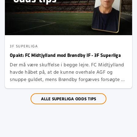
3F SUPERLIGA
Opakt: FC Midtjylland mod Brøndby IF - 3F Superliga
Der må være skuffelse i begge lejre. FC Midtjylland
havde håbet på, at de kunne overhale AGF og
snuppe guldet, mens Brøndby forgæves forsøgte at
spille med om medaljer. Det kan være sidste kamp
for Brøndby-træner Steve Cooper, der ikke har
ALLE SUPERLIGA ODDS TIPS
rykket holdet. Brøndby kommer fra et 0-2 nederlag
hjemme til AGF.