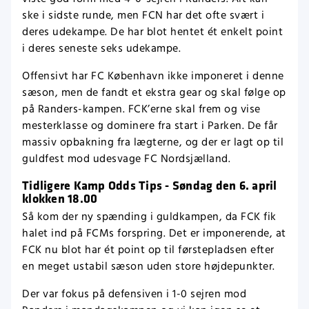
ske i sidste runde, men FCN har det ofte svært i
deres udekampe. De har blot hentet ét enkelt point
i deres seneste seks udekampe.
Offensivt har FC København ikke imponeret i denne
sæson, men de fandt et ekstra gear og skal følge op
på Randers-kampen. FCK’erne skal frem og vise
mesterklasse og dominere fra start i Parken. De får
massiv opbakning fra lægterne, og der er lagt op til
guldfest mod udesvage FC Nordsjælland.
Tidligere Kamp Odds Tips - Søndag den 6. april
klokken 18.00
Så kom der ny spænding i guldkampen, da FCK fik
halet ind på FCMs forspring. Det er imponerende, at
FCK nu blot har ét point op til førstepladsen efter
en meget ustabil sæson uden store højdepunkter.
Der var fokus på defensiven i 1-0 sejren mod