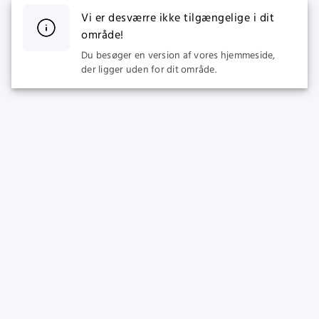
Vi er desværre ikke tilgængelige i dit
område!
Du besøger en version af vores hjemmeside,
der ligger uden for dit område.
SPORT
CASINO
Live Betting
Populære Spilleautomater
Fodbold Odds
Nye Spilleautomater
Superliga Odds
Spilleautomater
Premier League
Megaways