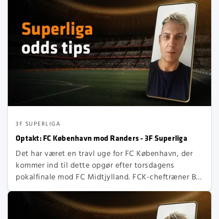
kommer ind til pokalfinalen med masser af selvtillid.
3F SUPERLIGA
Optakt: FC København mod Randers - 3F Superliga
Det har været en travl uge for FC København, der
kommer ind til dette opgør efter torsdagens
pokalfinale mod FC Midtjylland. FCK-cheftræner Bo
Svensson har haft stor succes med den offensive
taktik og kan vælge at ryste posen lidt og give
spilletid til nogle af reserverne.