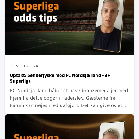
3F SUPERLIGA
Optakt: Sønderjyske mod FC Nordsjælland - 3F
Superliga
FC Nordsjælland håber at have bronzemedaljer med
hjem fra dette opgør i Haderslev. Gæsterne fra
Farum kan nøjes med uafgjort. Det kan give os et
resultatorienteret opgør, hvor FCN vil være
tålmodige og undgå at blotte defensiven ved at
storme frem i offensiven.