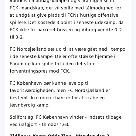
Randers i mandagskampen og vi kan igen se et
FCK-mandskab, der vil spille med tålmodighed for
at undgå at give plads til FCNs hurtige offensive
spillere. Det kostede 3 point i seneste udekamp, da
FCK ikke fik parkeret bussen og Viborg vendte 0-2
til 3-2.
FC Nordsjælland ser ud til at være gået ned i tempo
i de seneste kampe. De er ofte stærke hjemme i
Farum og kan spille frit uden det store
forventningspres mod FCK.
FC København bør kunne leve op til
favoritværdigheden, men FC Nordsjælland er
bestemt ikke uden chancer for at skabe en
jævnbyrdig kamp.
Spilforslag: FC København vinder - indsats tilbage
ved uafgjort - til odds 1,63.
Tidligere Kamp Odds Tips - Mandag den 2.