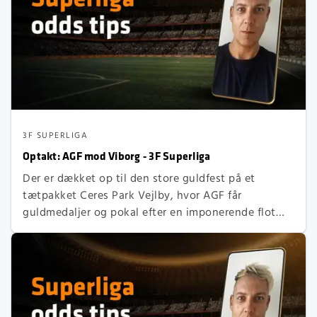
3F SUPERLIGA
Optakt: AGF mod Viborg - 3F Superliga
Der er dækket op til den store guldfest på et
tætpakket Ceres Park Vejlby, hvor AGF får
guldmedaljer og pokal efter en imponerende flot
sæson. Det er fantastisk godt arbejde af den
tidligere Viborg-træner Jakob Poulsen, der har
styret AGF-truppen helt til tops. Han kan nu sende
spillerne ud til sæsonens sidste kamp.