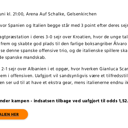
uni kl. 21:00, Arena Auf Schalke, Gelsenkirchen
or Spanien og Italien begge står med 3 point efter deres sejr
agtpræstation i deres 3-0 sejr over Kroatien, hvor de unge t
 frem og skabte god plads til den farlige boksangriber Álvaro 
e denne spanske offensive trio, og de italienske spillere sk
nde spanske mandskab.
 2-1 sejr over Albanien i et opgør, hvor hverken Gianluca Sca
em i offensiven. Uafgjort vil sandsynligvis være et tilfredsstil
n ser ud til at have et ekstra gear, mens italienerne endnu i
inder kampen - indsatsen tilbage ved uafgjort til odds 1,52
TALIEN HER