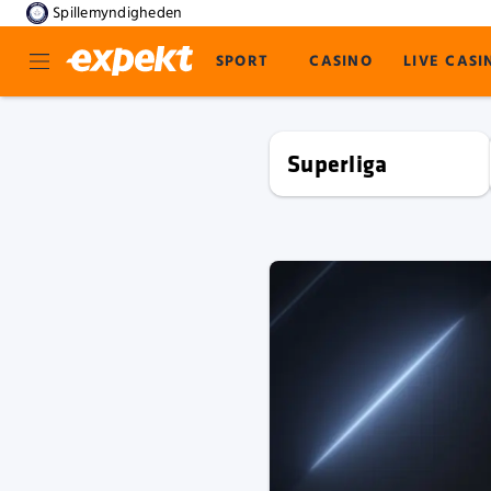
Spillemyndigheden
SPORT
CASINO
LIVE CASI
Superliga