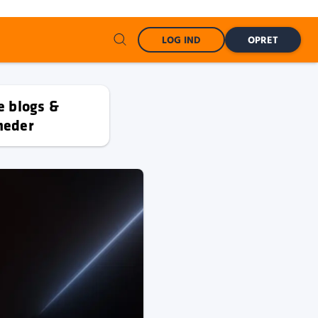
LOG IND
OPRET
e blogs &
heder