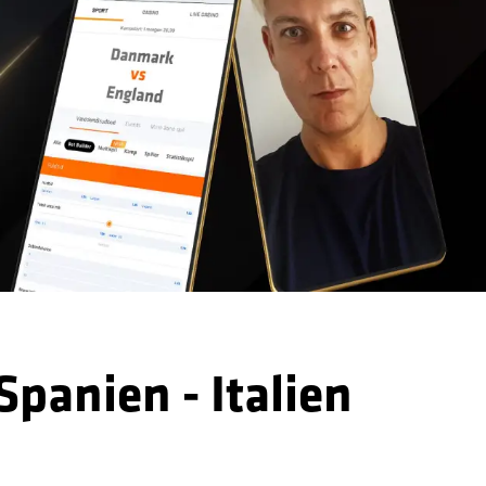
Spanien - Italien