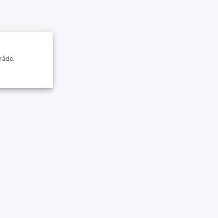
råde.
EXPEKT
Support
Om os