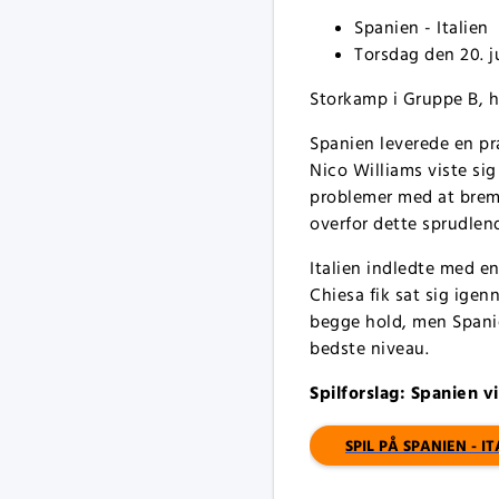
Spanien - Italien
Torsdag den 20. j
Storkamp i Gruppe B, hv
Spanien leverede en pr
Nico Williams viste sig
problemer med at brems
overfor dette sprudle
Italien indledte med en
Chiesa fik sat sig igenn
begge hold, men Spanie
bedste niveau.
Spilforslag: Spanien v
SPIL PÅ SPANIEN - I