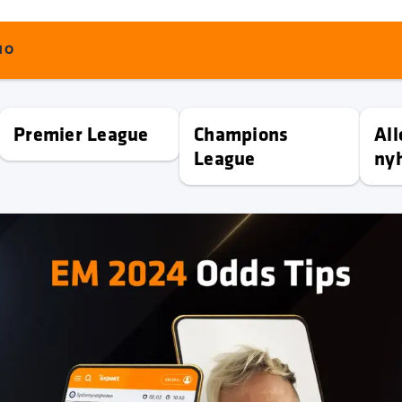
NO
Premier League
Champions
All
League
ny