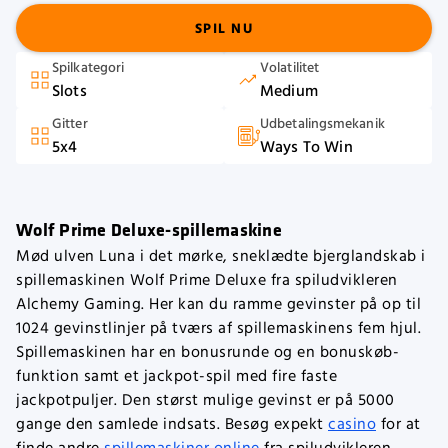
SPIL NU
Spilkategori
Volatilitet
Slots
Medium
Gitter
Udbetalingsmekanik
5x4
Ways To Win
Wolf Prime Deluxe-spillemaskine
Mød ulven Luna i det mørke, sneklædte bjerglandskab i
spillemaskinen Wolf Prime Deluxe fra spiludvikleren
Alchemy Gaming. Her kan du ramme gevinster på op til
1024 gevinstlinjer på tværs af spillemaskinens fem hjul.
Spillemaskinen har en bonusrunde og en bonuskøb-
funktion samt et jackpot-spil med fire faste
jackpotpuljer. Den størst mulige gevinst er på 5000
gange den samlede indsats. Besøg expekt
casino
for at