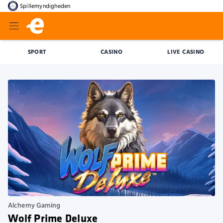
Spillemyndigheden
SPORT
CASINO
LIVE CASINO
Alchemy Gaming
Wolf Prime Deluxe