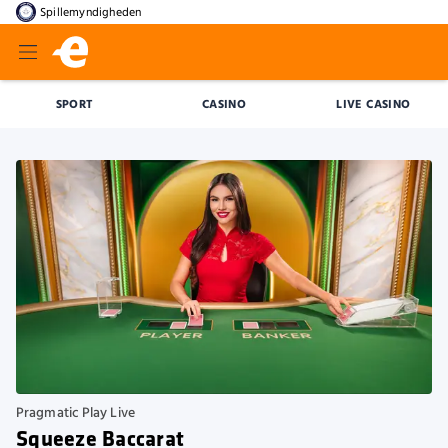
Spillemyndigheden
SPORT
CASINO
LIVE CASINO
Pragmatic Play Live
Squeeze Baccarat