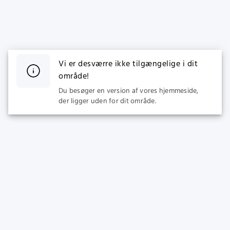
Vi er desværre ikke tilgængelige i dit
område!
Du besøger en version af vores hjemmeside,
der ligger uden for dit område.
SPORT
CASINO