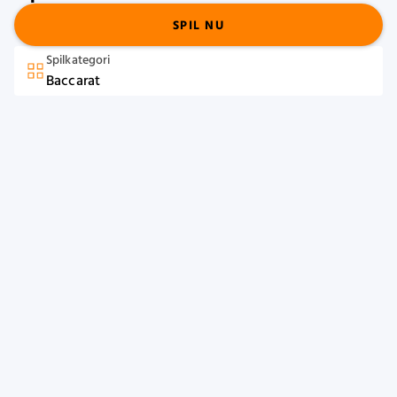
SPIL NU
Spilkategori
Baccarat