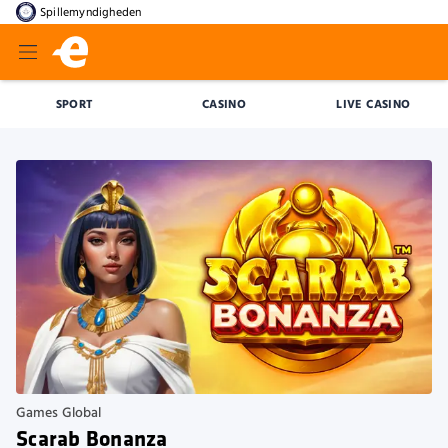
Spillemyndigheden
SPORT
CASINO
LIVE CASINO
Games Global
Scarab Bonanza