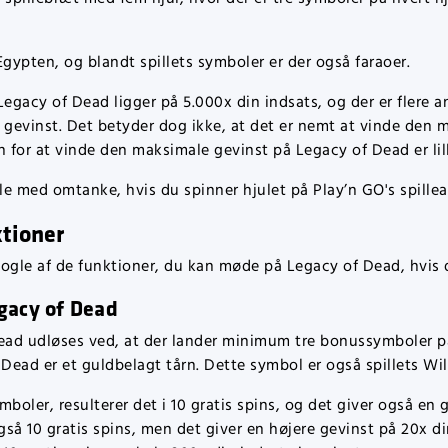
Egypten, og blandt spillets symboler er der også faraoer.
gacy of Dead ligger på 5.000x din indsats, og der er flere a
vinst. Det betyder dog ikke, at det er nemt at vinde den 
for at vinde den maksimale gevinst på Legacy of Dead er lill
lle med omtanke, hvis du spinner hjulet på Play’n GO's spill
ktioner
gle af de funktioner, du kan møde på Legacy of Dead, hvis d
gacy of Dead
ad udløses ved, at der lander minimum tre bonussymboler på
Dead er et guldbelagt tårn. Dette symbol er også spillets Wi
boler, resulterer det i 10 gratis spins, og det giver også en 
så 10 gratis spins, men det giver en højere gevinst på 20x d