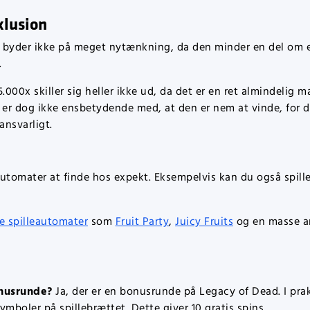
klusion
d byder ikke på meget nytænkning, da den minder en del om 
.
000x skiller sig heller ikke ud, da det er en ret almindelig 
 er dog ikke ensbetydende med, at den er nem at vinde, for de
 ansvarligt.
eautomater at finde hos expekt. Eksempelvis kan du også spill
e spilleautomater
som
Fruit Party
,
Juicy Fruits
og en masse an
nusrunde?
Ja, der er en bonusrunde på Legacy of Dead. I prak
boler på spillebrættet. Dette giver 10 gratis spins.