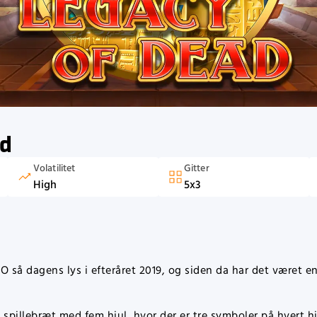
ad
Volatilitet
Gitter
High
5x3
O så dagens lys i efteråret 2019, og siden da har det været 
spillebræt med fem hjul, hvor der er tre symboler på hvert hjul