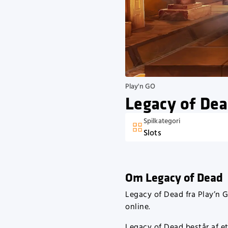
Play'n GO
Legacy of De
Spilkategori
Slots
Om Legacy of Dead
Legacy of Dead fra Play’n G
online.
Legacy of Dead består af et 