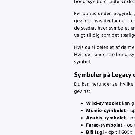
bonussymboler udløser det 1
Før bonusrunden begynder, 
gevinst, hvis der lander t
de steder, hvor symbolet er
valgt til dig som det særli
Hvis du tildeles et af de m
Hvis der lander tre bonussy
symbol.
Symboler på Legacy 
Du kan herunder se, hvilke
gevinst.
Wild-symbolet
kan gi
Mumie-symbolet
- op
Anubis-symbolet
- op
Farao-symbolet
- op 
Blå fugl
- op til 600x