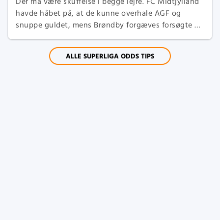
Der må være skuffelse i begge lejre. FC Midtjylland
havde håbet på, at de kunne overhale AGF og
snuppe guldet, mens Brøndby forgæves forsøgte at
spille med om medaljer. Det kan være sidste kamp
for Brøndby-træner Steve Cooper, der ikke har
ALLE SUPERLIGA ODDS TIPS
rykket holdet. Brøndby kommer fra et 0-2 nederlag
hjemme til AGF.