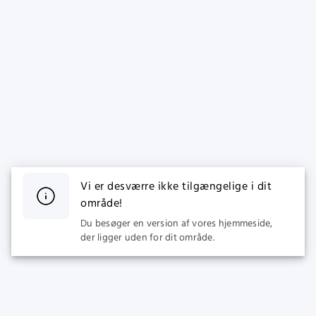
Vi er desværre ikke tilgængelige i dit
område!
Du besøger en version af vores hjemmeside,
der ligger uden for dit område.