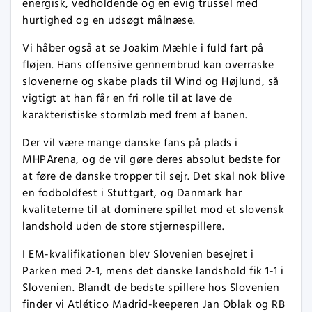
energisk, vedholdende og en evig trussel med
hurtighed og en udsøgt målnæse.
Vi håber også at se Joakim Mæhle i fuld fart på
fløjen. Hans offensive gennembrud kan overraske
slovenerne og skabe plads til Wind og Højlund, så
vigtigt at han får en fri rolle til at lave de
karakteristiske stormløb med frem af banen.
Der vil være mange danske fans på plads i
MHPArena, og de vil gøre deres absolut bedste for
at føre de danske tropper til sejr. Det skal nok blive
en fodboldfest i Stuttgart, og Danmark har
kvaliteterne til at dominere spillet mod et slovensk
landshold uden de store stjernespillere.
I EM-kvalifikationen blev Slovenien besejret i
Parken med 2-1, mens det danske landshold fik 1-1 i
Slovenien. Blandt de bedste spillere hos Slovenien
finder vi Atlético Madrid-keeperen Jan Oblak og RB