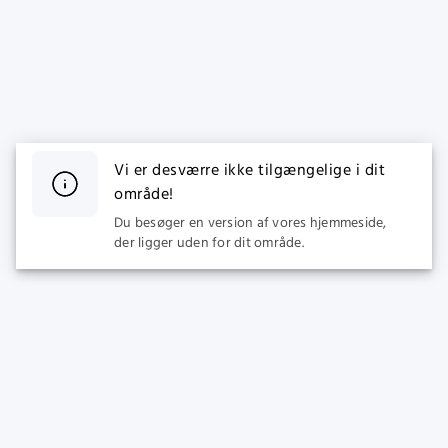
Vi er desværre ikke tilgængelige i dit
område!
Du besøger en version af vores hjemmeside,
der ligger uden for dit område.