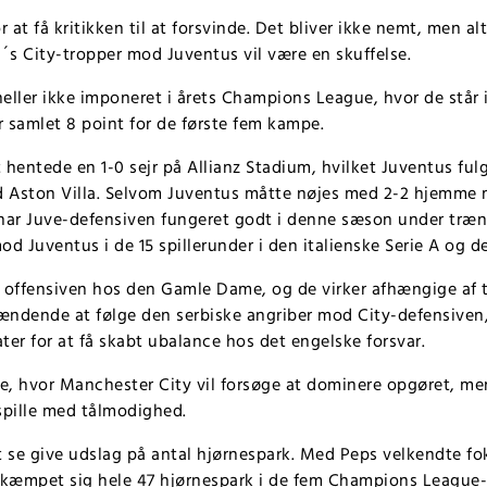
 at få kritikken til at forsvinde. Det bliver ikke nemt, men alt
s City-tropper mod Juventus vil være en skuffelse.
eller ikke imponeret i årets Champions League, hvor de står
 samlet 8 point for de første fem kampe.
 hentede en 1-0 sejr på Allianz Stadium, hvilket Juventus fu
od Aston Villa. Selvom Juventus måtte nøjes med 2-2 hjemme
ar Juve-defensiven fungeret godt i denne sæson under træn
mod Juventus i de 15 spillerunder i den italienske Serie A og de
or offensiven hos den Gamle Dame, og de virker afhængige af
pændende at følge den serbiske angriber mod City-defensiven
er for at få skabt ubalance hos det engelske forsvar.
de, hvor Manchester City vil forsøge at dominere opgøret, men
spille med tålmodighed.
t se give udslag på antal hjørnespark. Med Peps velkendte f
lkæmpet sig hele 47 hjørnespark i de fem Champions League-