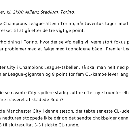
, kl. 21:00 Allianz Stadium, Torino.
 Champions League-aften i Torino, når Juventus tager imod 
sset til at gå efter de tre vigtige point.
oldning i Torino, hvor der selvfølgelig vil være stort fokus 
har problemer med at følge med topholdene både i Premier 
er City i Champions League-tabellen, så skal man helt ned p
mier League-giganten og 8 point for fem CL-kampe lever langt 
de sejrsvante City-spillere stadig sultne efter nye triumfer el
are fraværet af skadede Rodri?
de Manchester City i denne sæson, der tabte seneste CL-ude
n nedturen stoppede ikke dér og det sendte chokbølger genn
til slutresultat 3-3 i sidste CL-runde.