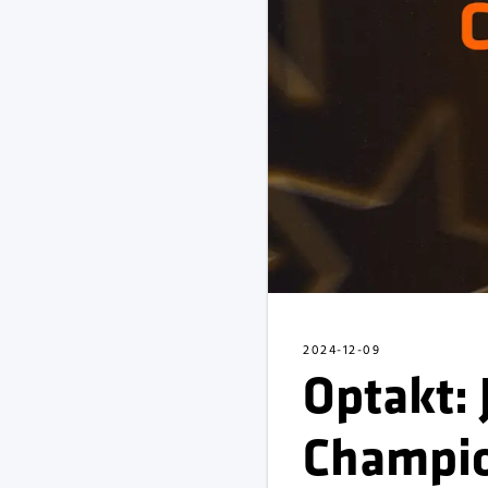
2024-12-09
Optakt: 
Champio