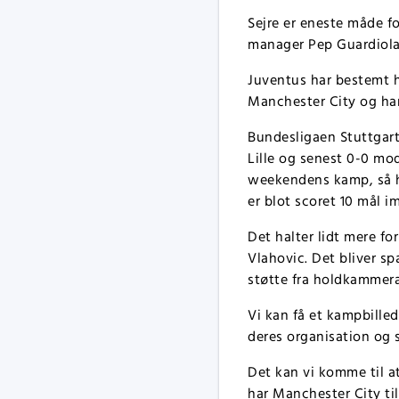
Sejre er eneste måde for
manager Pep Guardiola´
Juventus har bestemt h
Manchester City og har
Bundesligaen Stuttgart
Lille og senest 0-0 m
weekendens kamp, så h
er blot scoret 10 mål i
Det halter lidt mere f
Vlahovic. Det bliver s
støtte fra holdkammerat
Vi kan få et kampbille
deres organisation og 
Det kan vi komme til a
har Manchester City ti