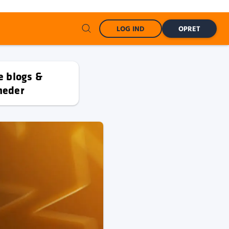
LOG IND
OPRET
e blogs &
heder