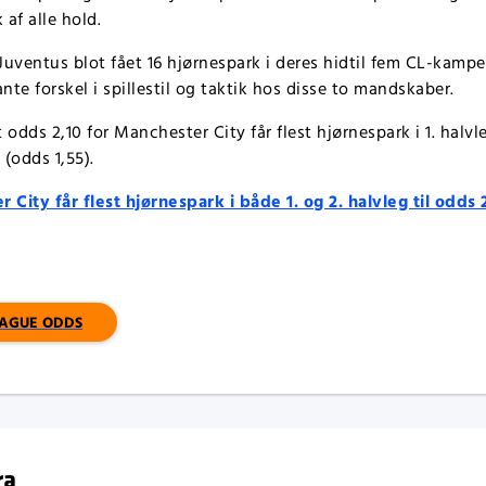
 af alle hold.
uventus blot fået 16 hjørnespark i deres hidtil fem CL-kampe.
te forskel i spillestil og taktik hos disse to mandskaber.
 odds 2,10 for Manchester City får flest hjørnespark i 1. halvl
 (odds 1,55).
 City får flest hjørnespark i både 1. og 2. halvleg til odds 
EAGUE ODDS
ra