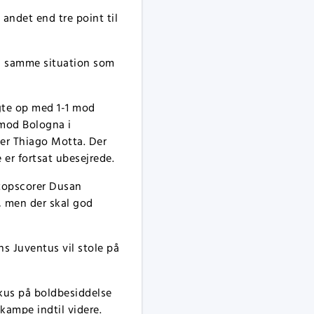
 andet end tre point til
 i samme situation som
lgte op med 1-1 mod
 mod Bologna i
er Thiago Motta. Der
 er fortsat ubesejrede.
 topscorer Dusan
, men der skal god
s Juventus vil stole på
okus på boldbesiddelse
kampe indtil videre.