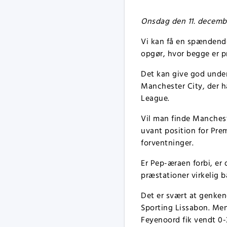
Onsdag den 11. december
Vi kan få en spændende
opgør, hvor begge er pre
Det kan give god underh
Manchester City, der 
League.
Vil man finde Manchest
uvant position for Pre
forventninger.
Er Pep-æraen forbi, er 
præstationer virkelig b
Det er svært at genken
Sporting Lissabon. Me
Feyenoord fik vendt 0-3 