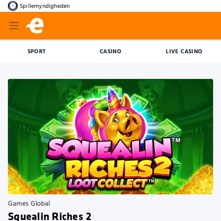
Spillemyndigheden
SPORT
CASINO
LIVE CASINO
Games Global
Squealin Riches 2