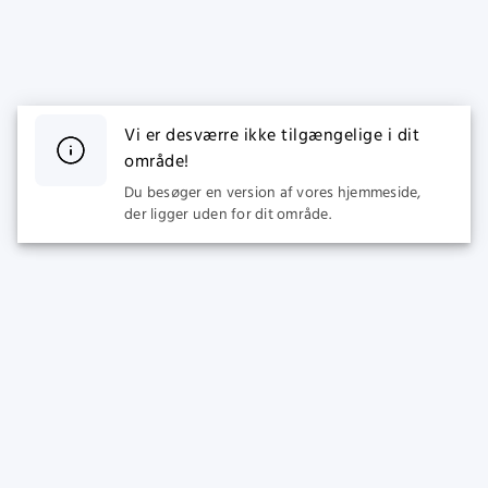
Vi er desværre ikke tilgængelige i dit
område!
Du besøger en version af vores hjemmeside,
der ligger uden for dit område.
SPORT
CASINO