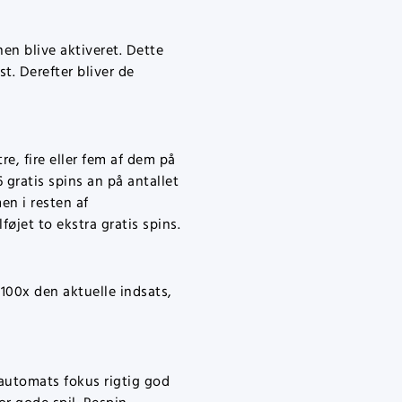
nen blive aktiveret. Dette
st. Derefter bliver de
re, fire eller fem af dem på
16 gratis spins an på antallet
men i resten af
føjet to ekstra gratis spins.
100x den aktuelle indsats,
eautomats fokus rigtig god