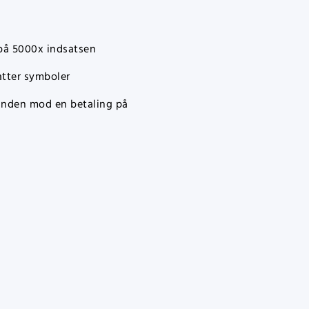
på 5000x indsatsen
atter symboler
runden mod en betaling på