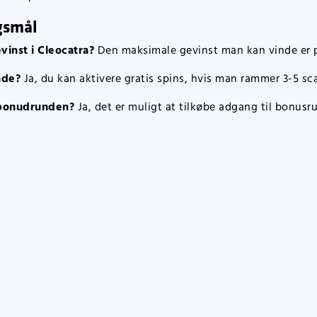
rgsmål
inst i Cleocatra?
Den maksimale gevinst man kan vinde er 
nde?
Ja, du kan aktivere gratis spins, hvis man rammer 3-5 sc
 bonudrunden?
Ja, det er muligt at tilkøbe adgang til bonus