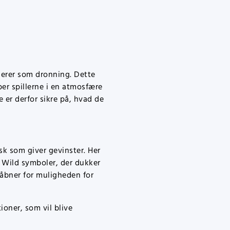
egerer som dronning. Dette
ber spillerne i en atmosfære
 er derfor sikre på, hvad de
isk som giver gevinster. Her
e Wild symboler, der dukker
 åbner for muligheden for
oner, som vil blive