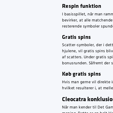
Respin funktion
I basisspillet, når man ramm
bevirker, at alle matchende 
resterende symboler spunde
Gratis spins
Scatter-symboler, der i dett
hjulene, vil gratis spins bli
af scatters. Under gratis sp
bonusrunden. Såfremt der sku
Køb gratis spins
Hvis man gerne vil direkte 
hvilket resulterer i, at mel
Cleocatra konklusi
Når man kender til Det Gam