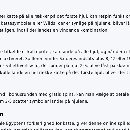
er katte på alle rækker på det første hjul, kan respin funktio
kattesymboler eller Wilds, der er synlige på hjulene, bliver lå
t igen, indtil der landes en vindende kombination.
e tilfælde er kattepoter, kan lande på alle hjul, og når der er t
ve aktiveret. Spilleren vinder 5x deres indsats plus 8, 12 eller 
ins vil ethvert wild, der lander på hjul 2-5, blive låst på skær
lle lande en hel række katte på det første hjul, bliver der til
ind i bonusrunden med gratis spins, kan man vælge at betale 
lem 3-5 scatter symboler lander på hjulene.
on
le Egyptens forkærlighed for katte, giver denne online spill