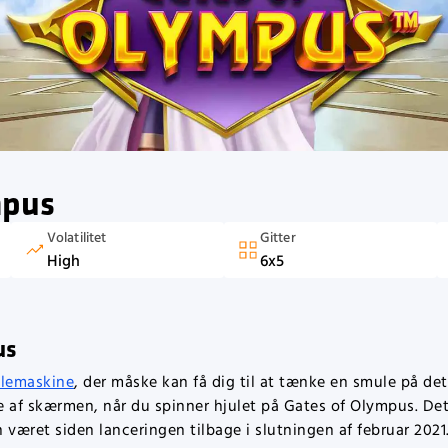
mpus
Volatilitet
Gitter
High
6x5
us
llemaskine
, der måske kan få dig til at tænke en smule på de
e af skærmen, når du spinner hjulet på Gates of Olympus. Det
 været siden lanceringen tilbage i slutningen af februar 2021