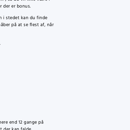
r der er bonus.
 i stedet kan du finde
ber på at se flest af, når
.
mere end 12 gange på
t der kan falde