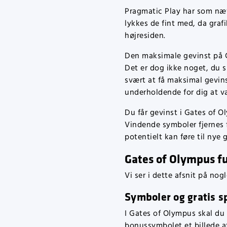
Pragmatic Play har som næv
lykkes de fint med, da grafi
højresiden.
Den maksimale gevinst på G
Det er dog ikke noget, du 
svært at få maksimal gevins
underholdende for dig at v
Du får gevinst i Gates of O
Vindende symboler fjernes f
potentielt kan føre til nye 
Gates of Olympus f
Vi ser i dette afsnit på no
Symboler og gratis s
I Gates of Olympus skal du
bonussymbolet et billede af