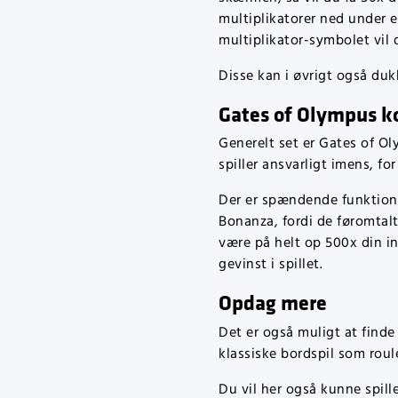
multiplikatorer ned under e
multiplikator-symbolet vil 
Disse kan i øvrigt også duk
Gates of Olympus k
Generelt set er Gates of Ol
spiller ansvarligt imens, fo
Der er spændende funktione
Bonanza, fordi de føromtalt
være på helt op 500x din in
gevinst i spillet.
Opdag mere
Det er også muligt at finde 
klassiske bordspil som roul
Du vil her også kunne spill