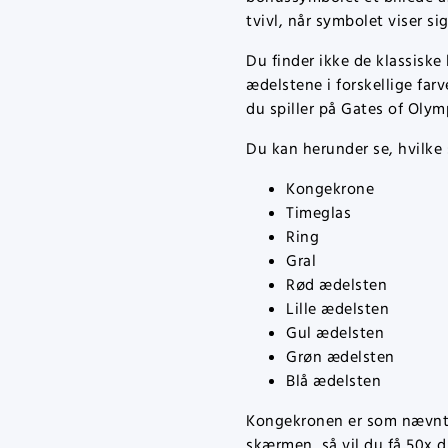
tvivl, når symbolet viser s
Du finder ikke de klassiske
ædelstene i forskellige farv
du spiller på Gates of Olym
Du kan herunder se, hvilke 
Kongekrone
Timeglas
Ring
Gral
Rød ædelsten
Lille ædelsten
Gul ædelsten
Grøn ædelsten
Blå ædelsten
Kongekronen er som nævnt d
skærmen, så vil du få 50x di