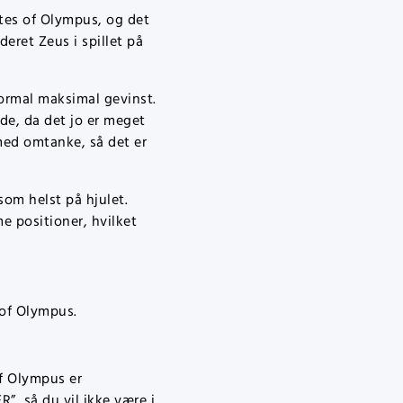
tes of Olympus, og det
deret Zeus i spillet på
ormal maksimal gevinst.
de, da det jo er meget
 med omtanke, så det er
som helst på hjulet.
e positioner, hvilket
 of Olympus.
f Olympus er
”, så du vil ikke være i