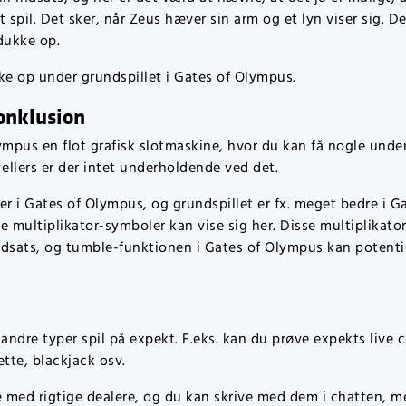
t spil. Det sker, når Zeus hæver sin arm og et lyn viser sig. 
dukke op.
ke op under grundspillet i Gates of Olympus.
onklusion
ympus en flot grafisk slotmaskine, hvor du kan få nogle und
r ellers er der intet underholdende ved det.
r i Gates of Olympus, og grundspillet er fx. meget bedre i 
e multiplikator-symboler kan vise sig her. Disse multiplikato
dsats, og tumble-funktionen i Gates of Olympus kan potentiel
andre typer spil på expekt. F.eks. kan du prøve expekts live c
ette, blackjack osv.
e med rigtige dealere, og du kan skrive med dem i chatten, me