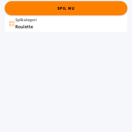
SPIL NU
Spilkategori
Roulette