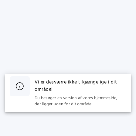
Vi er desværre ikke tilgængelige i dit
område!
Du besøger en version af vores hjemmeside,
der ligger uden for dit område.