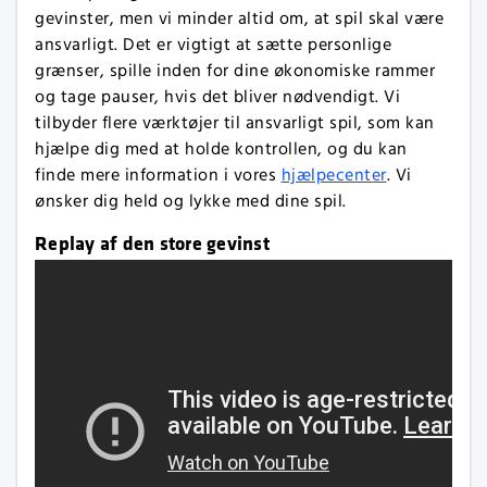
gevinster, men vi minder altid om, at spil skal være
ansvarligt. Det er vigtigt at sætte personlige
grænser, spille inden for dine økonomiske rammer
og tage pauser, hvis det bliver nødvendigt. Vi
tilbyder flere værktøjer til ansvarligt spil, som kan
hjælpe dig med at holde kontrollen, og du kan
finde mere information i vores
hjælpecenter
. Vi
ønsker dig held og lykke med dine spil.
Replay af den store gevinst