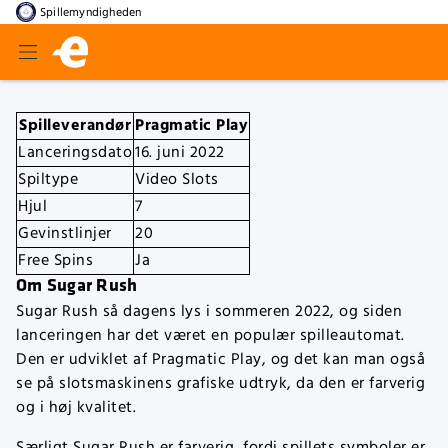
Spillemyndigheden
Spilleverandør
Pragmatic Play
Lanceringsdato
16. juni 2022
Spiltype
Video Slots
Hjul
7
Gevinstlinjer
20
Free Spins
Ja
Om Sugar Rush
Sugar Rush så dagens lys i sommeren 2022, og siden
lanceringen har det været en populær spilleautomat.
Den er udviklet af Pragmatic Play, og det kan man også
se på slotsmaskinens grafiske udtryk, da den er farverig
og i høj kvalitet.
Særligt Sugar Rush er farverig, fordi spillets symboler er