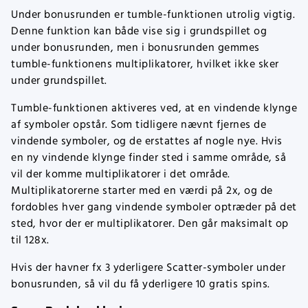
Under bonusrunden er tumble-funktionen utrolig vigtig.
Denne funktion kan både vise sig i grundspillet og
under bonusrunden, men i bonusrunden gemmes
tumble-funktionens multiplikatorer, hvilket ikke sker
under grundspillet.
Tumble-funktionen aktiveres ved, at en vindende klynge
af symboler opstår. Som tidligere nævnt fjernes de
vindende symboler, og de erstattes af nogle nye. Hvis
en ny vindende klynge finder sted i samme område, så
vil der komme multiplikatorer i det område.
Multiplikatorerne starter med en værdi på 2x, og de
fordobles hver gang vindende symboler optræder på det
sted, hvor der er multiplikatorer. Den går maksimalt op
til 128x.
Hvis der havner fx 3 yderligere Scatter-symboler under
bonusrunden, så vil du få yderligere 10 gratis spins.