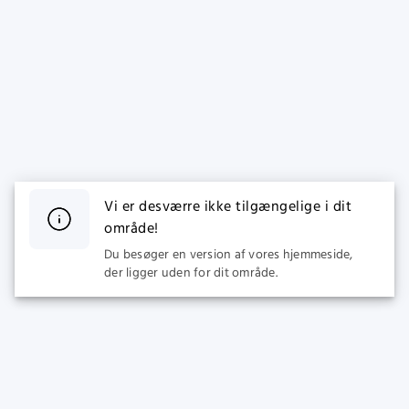
Vi er desværre ikke tilgængelige i dit
område!
Du besøger en version af vores hjemmeside,
der ligger uden for dit område.