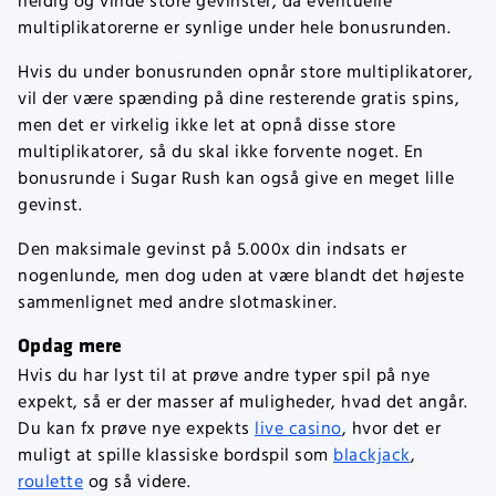
heldig og vinde store gevinster, da eventuelle
multiplikatorerne er synlige under hele bonusrunden.
Hvis du under bonusrunden opnår store multiplikatorer,
vil der være spænding på dine resterende gratis spins,
men det er virkelig ikke let at opnå disse store
multiplikatorer, så du skal ikke forvente noget. En
bonusrunde i Sugar Rush kan også give en meget lille
gevinst.
Den maksimale gevinst på 5.000x din indsats er
nogenlunde, men dog uden at være blandt det højeste
sammenlignet med andre slotmaskiner.
Opdag mere
Hvis du har lyst til at prøve andre typer spil på nye
expekt, så er der masser af muligheder, hvad det angår.
Du kan fx prøve nye expekts
live casino
, hvor det er
muligt at spille klassiske bordspil som
blackjack
,
roulette
og så videre.