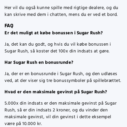
Her vil du også kunne spille med rigtige dealere, og du
kan skrive med dem i chatten, mens du er ved et bord.
FAQ
Er det muligt at købe bonussen i Sugar Rush?
Ja, det kan du godt, og hvis du vil købe bonussen i
Sugar Rush, så koster det 100x din indsats at gøre.
Har Sugar Rush en bonusrunde?
Ja, der er en bonusrunde i Sugar Rush, og den udløses
ved, at der viser sig tre bonussymboler på spillebrættet.
Hvad er den maksimale gevinst på Sugar Rush?
5.000x din indsats er den maksimale gevinst på Sugar
Rush, så er din indsats 2 kroner, og du vinder den
maksimale gevinst, vil din gevinst i dette eksempel
være på 10.000 kr.