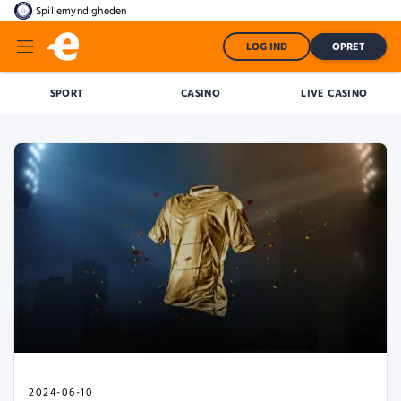
Spillemyndigheden
LOG IND
OPRET
SPORT
CASINO
LIVE CASINO
2024-06-10