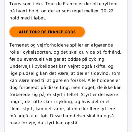
Tours som f.eks. Tour de France er der otte ryttere
på hvert hold, og der er som regel mellem 20-22
hold med i løbet.
ALLE TOUR DE FRANCE ODDS
Terrænet og vejrforholdene spiller en afgørende
rolle i cykelsporten, og det skal du vide på forhånd,
før du eventuelt vælger at oddse på cykling.
Undervejs i cykelløbet kan vejret også skifte, og
lige pludselig kan det være, at der er sidevind, som
kan være med til at gøre en forskel. Alle holdene er
dog forberedt på disse ting, men noget, de ikke kan
forberede sig på, er styrt i feltet. Styrt er desværre
noget, der ofte sker i cykling, og hvis det er et
slemt styrt, kan det være, at en eller flere ryttere
må udgå af et løb. Disse hændelser skal du også
have for øje, da styrt kan opstå.