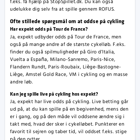
f.eks. få hjælp på StopSpillet.dk. Du kan også
udelukke dig selv fra at spille gennem ROFUS.
Ofte stillede spørgsmål om at oddse på cykling
Har expekt odds på Tour de France?
Ja, expekt udbyder odds på Tour de France, men
også på mange andre af de største cykelløb. F.eks.
finder du også spilmuligheder på Giro d’Italia,
Vuelta a España, Milano-Sanremo, Paris-Nice,
Flandern Rundt, Paris-Roubaix, Liège-Bastogne-
Liège, Amstel Gold Race, VM i cykling og en masse
andre løb.
Kan jeg spille live på cykling hos expekt?
Ja, expekt har live odds på cykling. Live betting går
ud på, at du kan spille på en begivenhed, mens den
er i gang, og på den måde vil oddsene ændre sig i
takt med, hvad der sker i cykelløbet. Punkterer en
favorit til sejren og taber tid, vil oddset f.eks. stige
på den rytter.