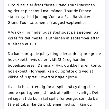
Giro d’Italia er årets første Grand Tour i sæsonen,
og det er placeret i maj måned. Tour de France
starter typisk i juli, og Vuelta a España slutter
Grand Tour-sæsonen af i august/september.
VM i cykling finder også sted sidst på sæsonen og
køres for det meste i slutningen af september efter
Vueltaen er slut.
Du kan kun spille på cykling eller andre sportsgrene
hos expekt, hvis du er fyldt 18 år og har din
bopælsadresse i Danmark. Hvis du ikke har en konto
hos expekt i forvejen, kan du oprette dig ved at
klikke på “Opret” i øverste højre hjørne.
Hvis du beslutter dig for at spille på cykling eller
andre sportsgrene, så husk at spille ansvarligt. Det
vil sige, at du kun skal spille for penge, som du kan
tåle at tabe. Har du problemer med spil, kan du