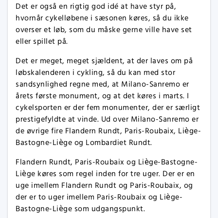
Det er også en rigtig god idé at have styr på,
hvornår cykelløbene i sæsonen køres, så du ikke
overser et løb, som du måske gerne ville have set
eller spillet på.
Det er meget, meget sjældent, at der laves om på
løbskalenderen i cykling, så du kan med stor
sandsynlighed regne med, at Milano-Sanremo er
årets første monument, og at det køres i marts. I
cykelsporten er der fem monumenter, der er særligt
prestigefyldte at vinde. Ud over Milano-Sanremo er
de øvrige fire Flandern Rundt, Paris-Roubaix, Liège-
Bastogne-Liège og Lombardiet Rundt.
Flandern Rundt, Paris-Roubaix og Liège-Bastogne-
Liège køres som regel inden for tre uger. Der er en
uge imellem Flandern Rundt og Paris-Roubaix, og
der er to uger imellem Paris-Roubaix og Liège-
Bastogne-Liège som udgangspunkt.