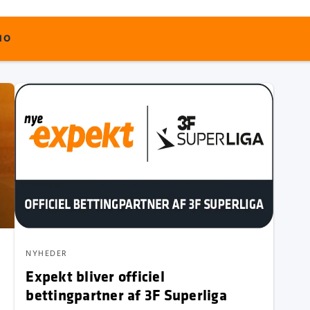
NO
NYHEDER
Expekt bliver officiel
bettingpartner af 3F Superliga