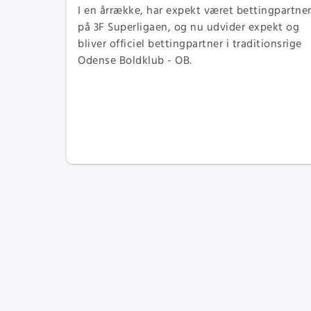
I en årrække, har expekt været bettingpartne
på 3F Superligaen, og nu udvider expekt og
bliver officiel bettingpartner i traditionsrige
Odense Boldklub - OB.