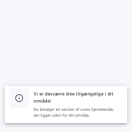
Vi er desværre ikke tilgængelige i dit
område!
Du besøger en version af vores hjemmeside,
der ligger uden for dit område.