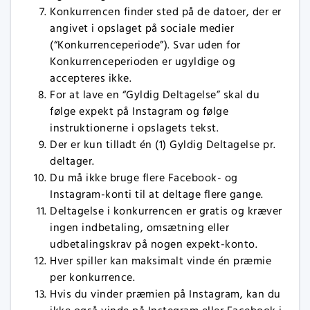
Konkurrencen finder sted på de datoer, der er
angivet i opslaget på sociale medier
(“Konkurrenceperiode”). Svar uden for
Konkurrenceperioden er ugyldige og
accepteres ikke.
For at lave en “Gyldig Deltagelse” skal du
følge expekt på Instagram og følge
instruktionerne i opslagets tekst.
Der er kun tilladt én (1) Gyldig Deltagelse pr.
deltager.
Du må ikke bruge flere Facebook- og
Instagram-konti til at deltage flere gange.
Deltagelse i konkurrencen er gratis og kræver
ingen indbetaling, omsætning eller
udbetalingskrav på nogen expekt-konto.
Hver spiller kan maksimalt vinde én præmie
per konkurrence.
Hvis du vinder præmien på Instagram, kan du