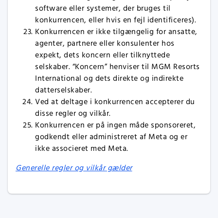
software eller systemer, der bruges til
konkurrencen, eller hvis en fejl identificeres).
Konkurrencen er ikke tilgængelig for ansatte,
agenter, partnere eller konsulenter hos
expekt, dets koncern eller tilknyttede
selskaber. “Koncern” henviser til MGM Resorts
International og dets direkte og indirekte
datterselskaber.
Ved at deltage i konkurrencen accepterer du
disse regler og vilkår.
Konkurrencen er på ingen måde sponsoreret,
godkendt eller administreret af Meta og er
ikke associeret med Meta.
Generelle regler og vilkår gælder