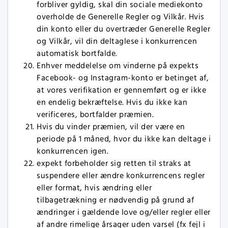
forbliver gyldig, skal din sociale mediekonto
overholde de Generelle Regler og Vilkår. Hvis
din konto eller du overtræder Generelle Regler
og Vilkår, vil din deltaglese i konkurrencen
automatisk bortfalde.
Enhver meddelelse om vinderne på expekts
Facebook- og Instagram-konto er betinget af,
at vores verifikation er gennemført og er ikke
en endelig bekræftelse. Hvis du ikke kan
verificeres, bortfalder præmien.
Hvis du vinder præmien, vil der være en
periode på 1 måned, hvor du ikke kan deltage i
konkurrencen igen.
expekt forbeholder sig retten til straks at
suspendere eller ændre konkurrencens regler
eller format, hvis ændring eller
tilbagetrækning er nødvendig på grund af
ændringer i gældende love og/eller regler eller
af andre rimelige årsager uden varsel (fx fejl i