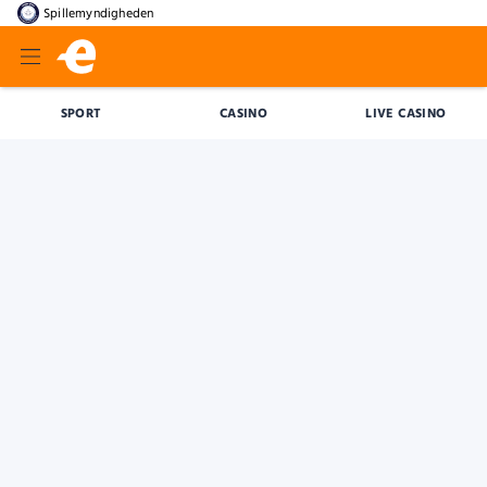
Spillemyndigheden
SPORT
CASINO
LIVE CASINO