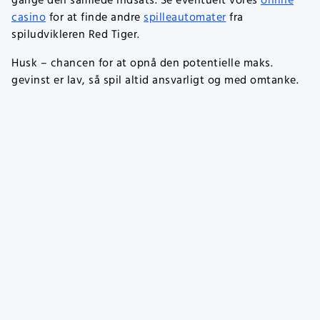
gange den samlede indsats. Se eventuelt vores
online
casino
for at finde andre
spilleautomater
fra
spiludvikleren Red Tiger.
Husk – chancen for at opnå den potentielle maks.
gevinst er lav, så spil altid ansvarligt og med omtanke.