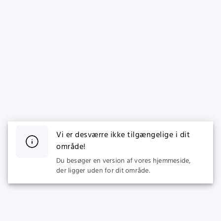
Vi er desværre ikke tilgængelige i dit
område!
Du besøger en version af vores hjemmeside,
der ligger uden for dit område.