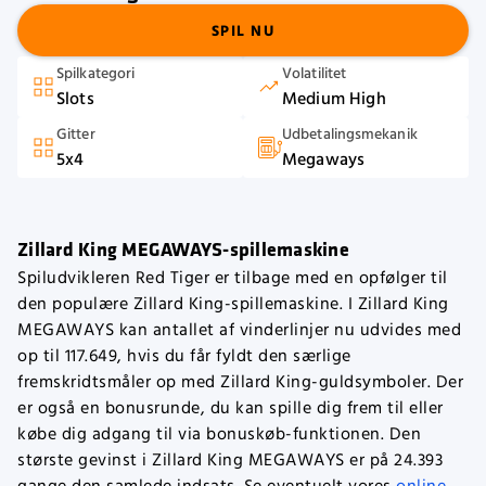
SPIL NU
Spilkategori
Volatilitet
Slots
Medium High
Gitter
Udbetalingsmekanik
5x4
Megaways
Zillard King MEGAWAYS-spillemaskine
Spiludvikleren Red Tiger er tilbage med en opfølger til
den populære Zillard King-spillemaskine. I Zillard King
MEGAWAYS kan antallet af vinderlinjer nu udvides med
op til 117.649, hvis du får fyldt den særlige
fremskridtsmåler op med Zillard King-guldsymboler. Der
er også en bonusrunde, du kan spille dig frem til eller
købe dig adgang til via bonuskøb-funktionen. Den
største gevinst i Zillard King MEGAWAYS er på 24.393