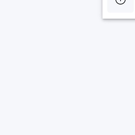
SPORT
Live Betting
Fodbold Odds
Superliga Odds
Premier League
I dag