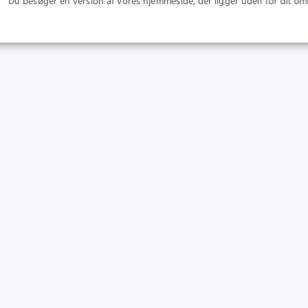
Du besøger en version af vores hjemmeside, der ligger uden for dit om
CASINO
LIVE CASINO
Populære Spilleautomater
Nyheder
Nye Spilleautomater
Populære
Spilleautomater
Expekt Eksklusive
Megaways
Roulette
Feature Køb
Blackjack