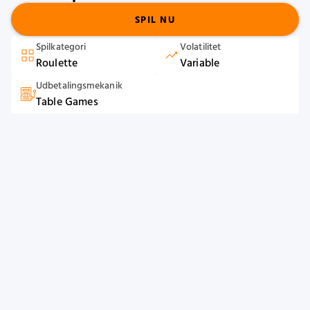
SPIL NU
Spilkategori
Volatilitet
Roulette
Variable
Udbetalingsmekanik
Table Games