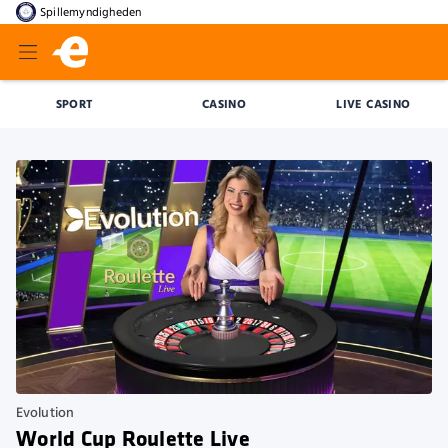
Spillemyndigheden
SPORT
CASINO
LIVE CASINO
Evolution
World Cup Roulette Live