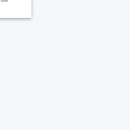
råde.
EXPEKT
Support
Om os
Affiliates
Ansvarligt spil
Regler og vilkår