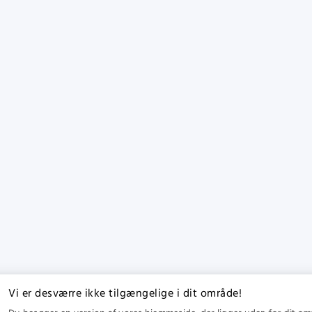
Vi er desværre ikke tilgængelige i dit område!