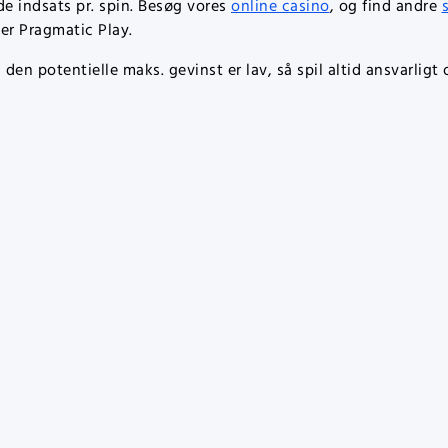
e indsats pr. spin. Besøg vores
online casino
, og find andre
er Pragmatic Play.
den potentielle maks. gevinst er lav, så spil altid ansvarlig