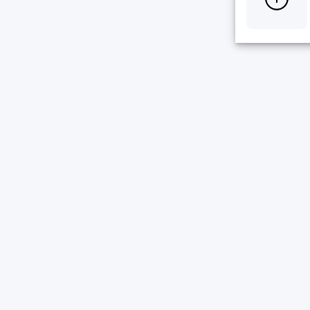
SPORT
Live Betting
Fodbold Odds
Superliga Odds
Premier League
I dag