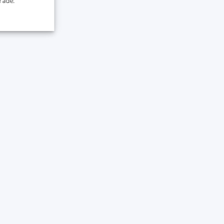
råde.
EXPEKT
Support
Om os
Affiliates
Ansvarligt spil
Regler og vilkår