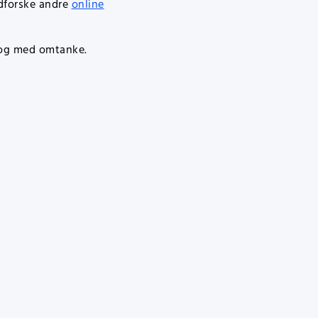
udforske andre
online
t og med omtanke.