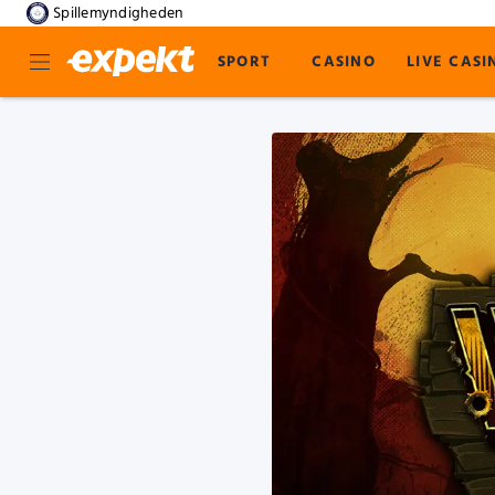
Spillemyndigheden
SPORT
CASINO
LIVE CASI