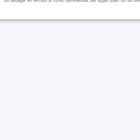
Du besøger en version af vores hjemmeside, der ligger uden for dit om
CASINO
LIVE CASINO
Populære Spilleautomater
Nyheder
Nye Spilleautomater
Populære
Spilleautomater
Expekt Eksklusive
Megaways
Roulette
Feature Køb
Blackjack