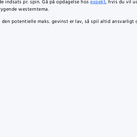
e indsats pr. spin. Gå på opdagelse hos
expekt
, hvis du vil 
rygende westerntema.
den potentielle maks. gevinst er lav, så spil altid ansvarlig