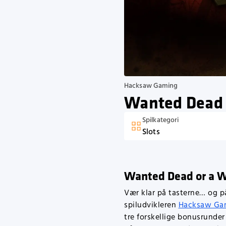
Hacksaw Gaming
Wanted Dead 
Spilkategori
Slots
Wanted Dead or a W
Vær klar på tasterne… og 
spiludvikleren
Hacksaw Ga
tre forskellige bonusrunder