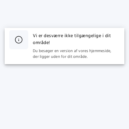
Vi er desværre ikke tilgængelige i dit
område!
Du besøger en version af vores hjemmeside,
der ligger uden for dit område.
SPORT
CASINO