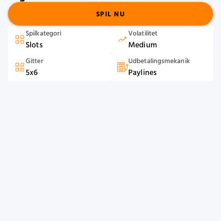
SPIL NU
Spilkategori
Volatilitet
Slots
Medium
Gitter
Udbetalingsmekanik
5x6
Paylines