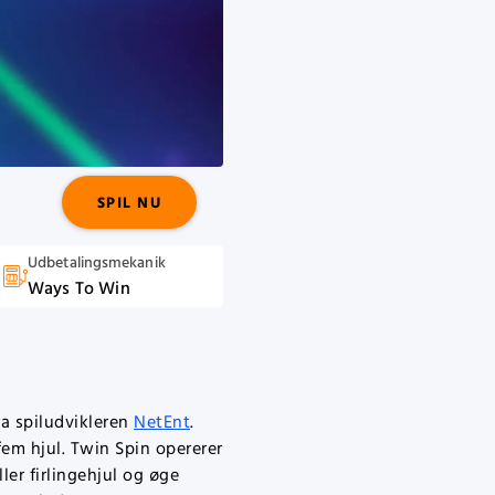
SPIL NU
Udbetalingsmekanik
Ways To Win
ra spiludvikleren
NetEnt
.
fem hjul. Twin Spin opererer
ller firlingehjul og øge