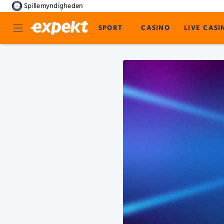
Spillemyndigheden
SPORT
CASINO
LIVE CASI