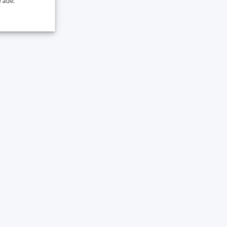
råde.
EXPEKT
Support
Om os
Affiliates
Ansvarligt spil
Regler og vilkår