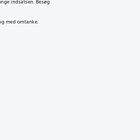
gange indsatsen. Besøg
t og med omtanke.