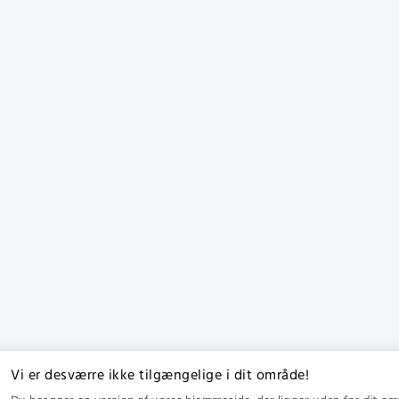
Vi er desværre ikke tilgængelige i dit område!