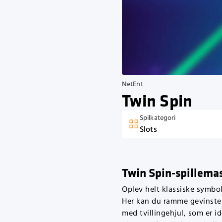
NetEnt
Twin Spin
Spilkategori
Slots
Twin Spin-spillema
Oplev helt klassiske symbol
Her kan du ramme gevinster 
med tvillingehjul, som er id