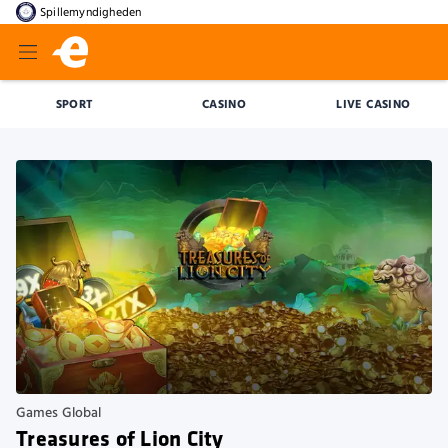
Spillemyndigheden
SPORT
CASINO
LIVE CASINO
Games Global
Treasures of Lion City