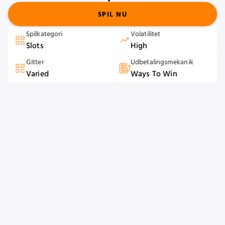
SPIL NU
Spilkategori
Volatilitet
Slots
High
Gitter
Udbetalingsmekanik
Varied
Ways To Win