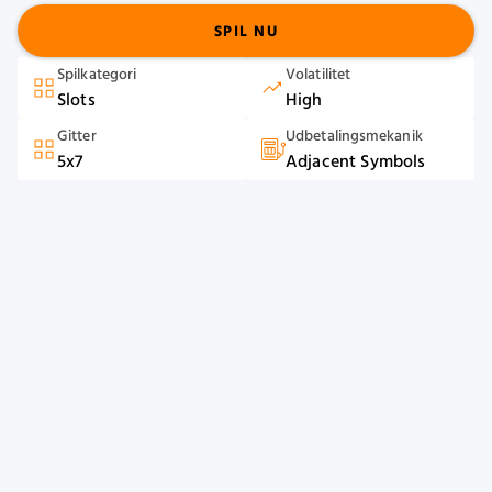
SPIL NU
Spilkategori
Volatilitet
Slots
High
Gitter
Udbetalingsmekanik
5x7
Adjacent Symbols