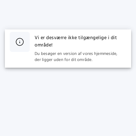
Vi er desværre ikke tilgængelige i dit
område!
Du besøger en version af vores hjemmeside,
der ligger uden for dit område.
SPORT
CASINO