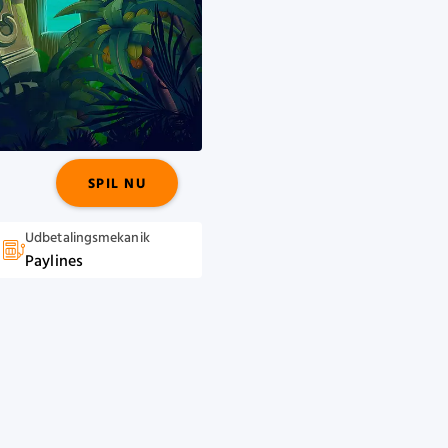
SPIL NU
Udbetalingsmekanik
Paylines