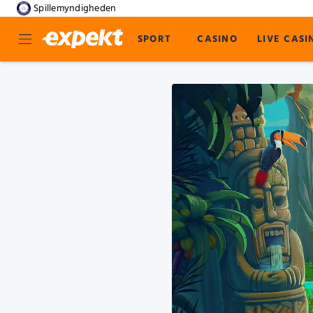
Spillemyndigheden
SPORT
CASINO
LIVE CASI