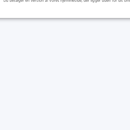
Du besøger en version af vores hjemmeside, der ligger uden for dit om
CASINO
LIVE CASINO
Populære Spilleautomater
Nyheder
Nye Spilleautomater
Populære
Spilleautomater
Expekt Eksklusive
Megaways
Roulette
Feature Køb
Blackjack