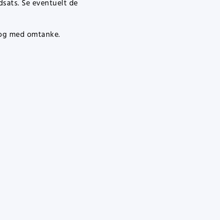
sats. Se eventuelt de
t og med omtanke.