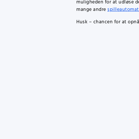
muligheden for at udløse d
mange andre
spilleautomat
Husk – chancen for at opnå 