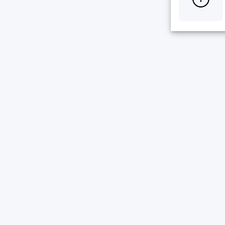
SPORT
Live Betting
Fodbold Odds
Superliga Odds
Premier League
I dag