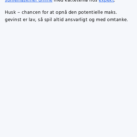
spillemaskiner online
med kattetema hos
expekt
.
Husk – chancen for at opnå den potentielle maks.
gevinst er lav, så spil altid ansvarligt og med omtanke.