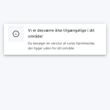
Vi er desværre ikke tilgængelige i dit
område!
Du besøger en version af vores hjemmeside,
der ligger uden for dit område.
SPORT
CASINO