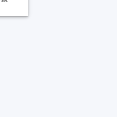
råde.
EXPEKT
Support
Om os
Affiliates
Ansvarligt spil
Regler og vilkår