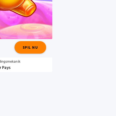
SPIL NU
lingsmekanik
r Pays