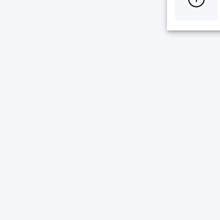
SPORT
Live Betting
Fodbold Odds
Superliga Odds
Premier League
I dag