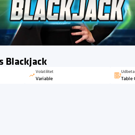
s Blackjack
Volatilitet
Udbeta
Variable
Table