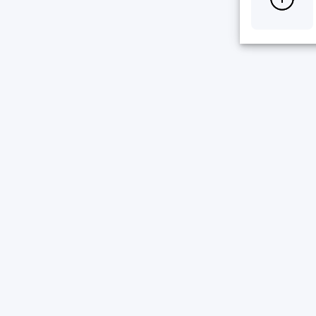
SPORT
Live Betting
Fodbold Odds
Superliga Odds
Premier League
I dag