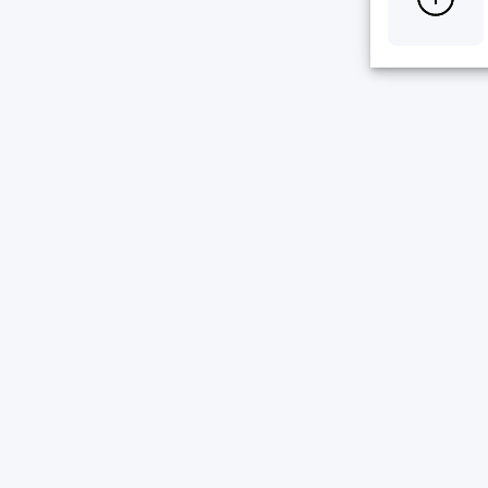
SPORT
Live Betting
Fodbold Odds
Superliga Odds
Premier League
I dag