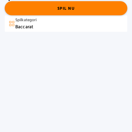
SPIL NU
Spilkategori
Baccarat