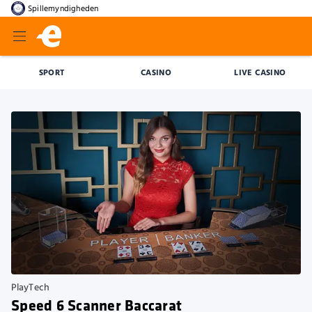
Spillemyndigheden
SPORT
CASINO
LIVE CASINO
PlayTech
Speed 6 Scanner Baccarat