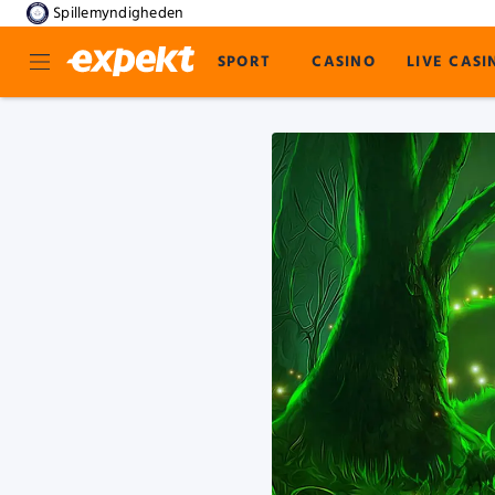
Spillemyndigheden
SPORT
CASINO
LIVE CASI